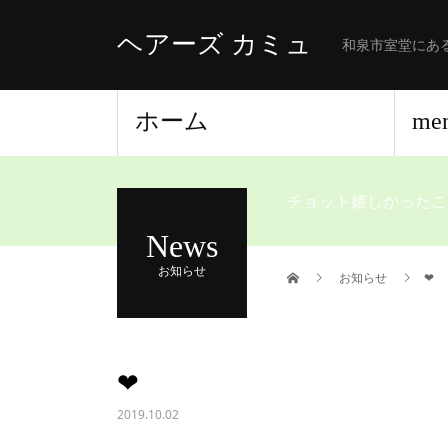
ヘアーズ カミュ
和泉市室堂にあ
ホーム
me
チョット嬉しかったこ
News
お知らせ
お知らせ
❤︎
❤︎
2019.10.02