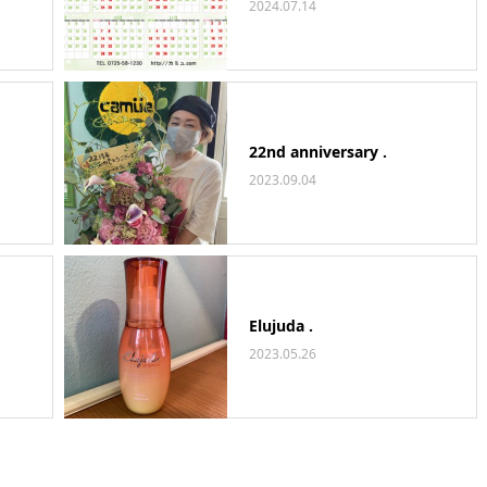
2024.07.14
22nd anniversary .
2023.09.04
Elujuda .
2023.05.26