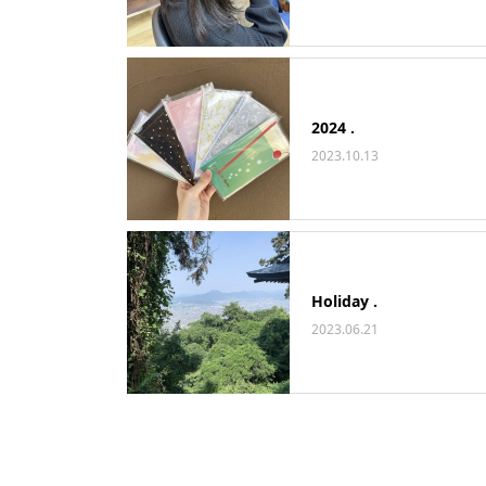
2024 .
2023.10.13
Holiday .
2023.06.21