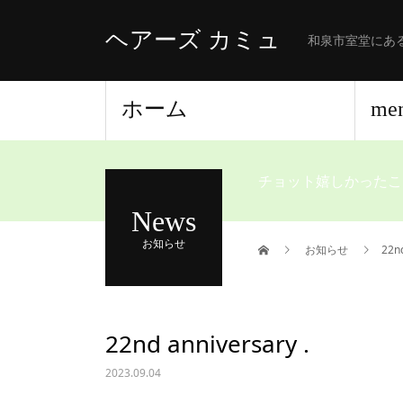
ヘアーズ カミュ
和泉市室堂にあ
ホーム
me
チョット嬉しかったこ
News
お知らせ
お知らせ
22nd
22nd anniversary .
2023.09.04