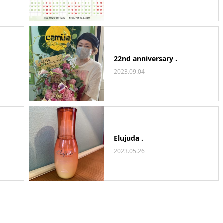
22nd anniversary .
2023.09.04
Elujuda .
2023.05.26