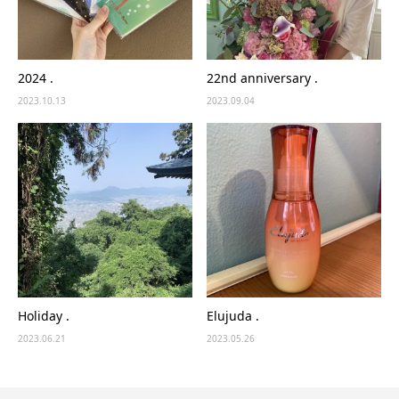
2024 .
22nd anniversary .
2023.10.13
2023.09.04
Holiday .
Elujuda .
2023.06.21
2023.05.26