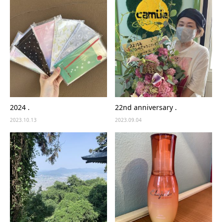
2024 .
22nd anniversary .
2023.10.13
2023.09.04