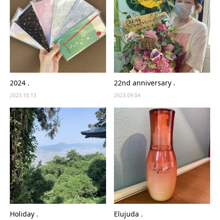
2024 .
22nd anniversary .
2023.10.13
2023.09.04
Holiday .
Elujuda .