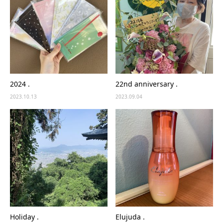
2024 .
22nd anniversary .
2023.10.13
2023.09.04
Holiday .
Elujuda .